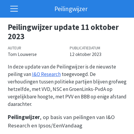
Peilingwijzer
Peilingwijzer update 11 oktober
2023
AUTEUR
PUBLICATIEDATUM
Tom Louwerse
12 oktober 2023
In deze update van de Peilingwijzer is de nieuwste
peiling van
I&O Research
toegevoegd. De
verhoudingen tussen politieke partijen blijven grofweg
hetzelfde, met VVD, NSC en GroenLinks-PvdA op
vergelijkbare hoogte, met PVV en BBB op enige afstand
daarachter.
Peilingwijzer
, op basis van peilingen van I&O
Research en Ipsos/EenVandaag