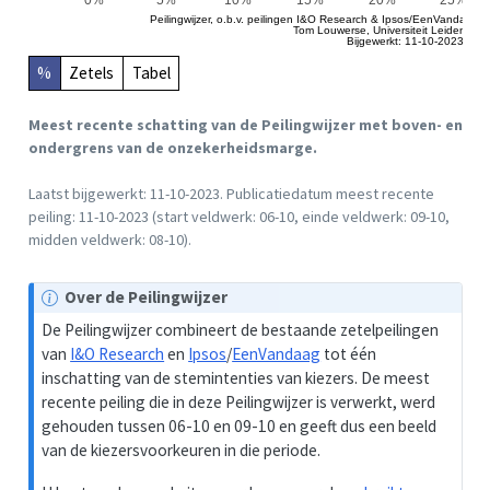
Peilingwijzer, o.b.v. peilingen I&O Research & Ipsos/EenVandaag
Tom Louwerse, Universiteit Leiden
Bijgewerkt: 11-10-2023
%
Zetels
Tabel
Meest recente schatting van de Peilingwijzer met boven- en
ondergrens van de onzekerheidsmarge.
Laatst bijgewerkt: 11-10-2023. Publicatiedatum meest recente
peiling: 11-10-2023 (start veldwerk: 06-10, einde veldwerk: 09-10,
midden veldwerk: 08-10).
O
Over de Peilingwijzer
p
De Peilingwijzer combineert de bestaande zetelpeilingen
m
van
I&O Research
en
Ipsos
/
EenVandaag
tot één
e
inschatting van de stemintenties van kiezers. De meest
r
recente peiling die in deze Peilingwijzer is verwerkt, werd
k
gehouden tussen 06-10 en 09-10 en geeft dus een beeld
i
van de kiezersvoorkeuren in die periode.
n
g