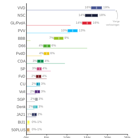
16%
19%
VVD
14%
18%
NSC
Vorige
14%
16%
GL/PvdA
verkiezingen
10%
13%
PVV
7%
9%
BBB
4%
6%
D66
4%
6%
PvdD
3%
4%
CDA
3%
4%
SP
2%
4%
FvD
2%
3%
CU
2%
3%
Volt
2%
3%
SGP
2%
3%
Denk
1%
2%
JA21
0%-1%
BIJ1
0%-1%
50PLUS
0%
5%
10%
15%
20%
25%