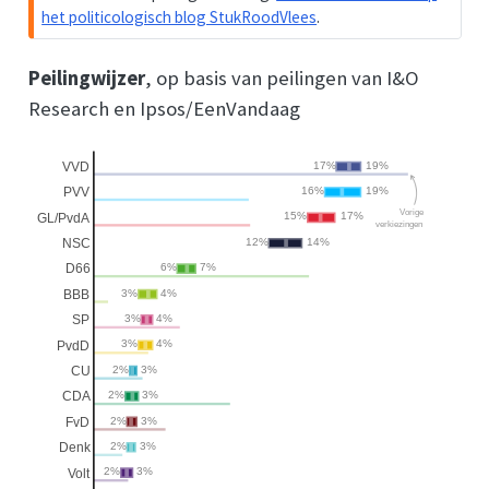
g
het politicologisch blog StukRoodVlees
.
Peilingwijzer
, op basis van peilingen van I&O
Research en Ipsos/EenVandaag
17%
19%
VVD
16%
19%
PVV
Vorige
15%
17%
GL/PvdA
verkiezingen
12%
14%
NSC
6%
7%
D66
3%
4%
BBB
3%
4%
SP
3%
4%
PvdD
2%
3%
CU
2%
3%
CDA
2%
3%
FvD
2%
3%
Denk
2%
3%
Volt