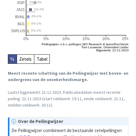
2%
2%
SGP
1%-1%
JA21
0%-1%
BVNL
0%-1%
BIJ1
0%-1%
50PLUS
0%
5%
10%
15%
20%
25%
Peilingwijzer, o.b.v. peilingen I&O Research & Ipsos/EenVandaag
Tom Louwerse, Universiteit Leiden
Bijgewerkt: 21-11-2023
%
Zetels
Tabel
Meest recente schatting van de Peilingwijzer met boven- en
ondergrens van de onzekerheidsmarge.
Laatst bijgewerkt: 21-11-2023. Publicatiedatum meest recente
peiling: 21-11-2023 (start veldwerk: 19-11, einde veldwerk: 21-11,
midden veldwerk: 20-11).
O
Over de Peilingwijzer
p
De Peilingwijzer combineert de bestaande zetelpeilingen
m