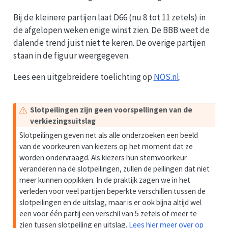
Bij de kleinere partijen laat D66 (nu 8 tot 11 zetels) in
de afgelopen weken enige winst zien. De BBB weet de
dalende trend juist niet te keren. De overige partijen
staan in de figuur weergegeven.
Lees een uitgebreidere toelichting op
NOS.nl
.
W
Slotpeilingen zijn geen voorspellingen van de
a
verkiezingsuitslag
a
Slotpeilingen geven net als alle onderzoeken een beeld
r
van de voorkeuren van kiezers op het moment dat ze
s
worden ondervraagd. Als kiezers hun stemvoorkeur
c
veranderen na de slotpeilingen, zullen de peilingen dat niet
h
meer kunnen oppikken. In de praktijk zagen we in het
u
verleden voor veel partijen beperkte verschillen tussen de
w
slotpeilingen en de uitslag, maar is er ook bijna altijd wel
i
een voor één partij een verschil van 5 zetels of meer te
n
zien tussen slotpeiling en uitslag.
Lees hier meer over op