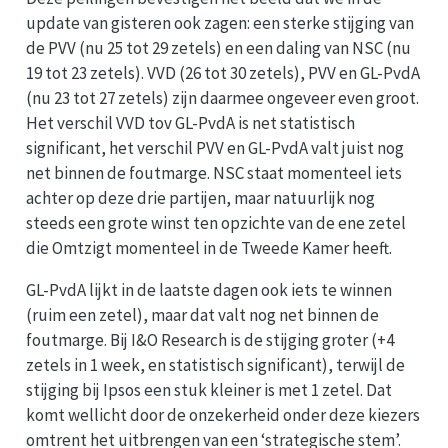
update van gisteren ook zagen: een sterke stijging van
de PVV (nu 25 tot 29 zetels) en een daling van NSC (nu
19 tot 23 zetels). VVD (26 tot 30 zetels), PVV en GL-PvdA
(nu 23 tot 27 zetels) zijn daarmee ongeveer even groot.
Het verschil VVD tov GL-PvdA is net statistisch
significant, het verschil PVV en GL-PvdA valt juist nog
net binnen de foutmarge. NSC staat momenteel iets
achter op deze drie partijen, maar natuurlijk nog
steeds een grote winst ten opzichte van de ene zetel
die Omtzigt momenteel in de Tweede Kamer heeft.
GL-PvdA lijkt in de laatste dagen ook iets te winnen
(ruim een zetel), maar dat valt nog net binnen de
foutmarge. Bij I&O Research is de stijging groter (+4
zetels in 1 week, en statistisch significant), terwijl de
stijging bij Ipsos een stuk kleiner is met 1 zetel. Dat
komt wellicht door de onzekerheid onder deze kiezers
omtrent het uitbrengen van een ‘strategische stem’.